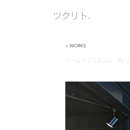
​ツクリト.
< WORKS
ワールドプラスジム 西八