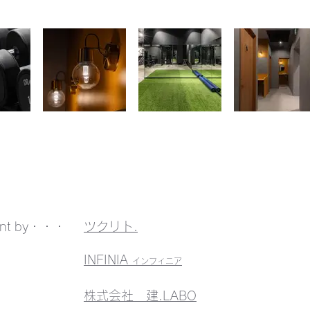
ent by・・・
ツクリト.
INFINIA
インフィニア
​株式会社 建.LABO