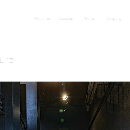
Welcome
About us
Works
Company
王子店