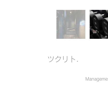
​ツクリト.
Managem