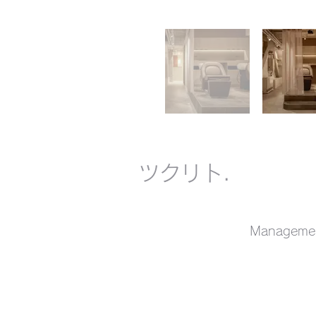
​ツクリト.
Managem