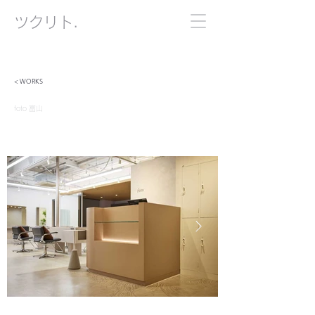
​ツクリト.
< WORKS
foto 富山