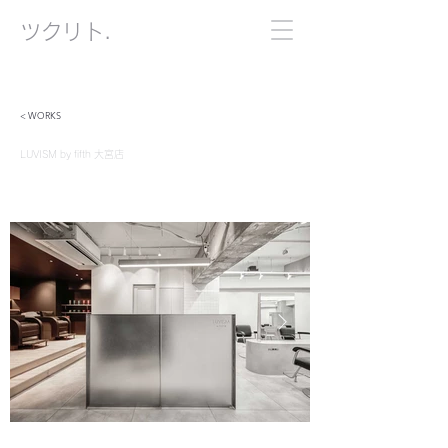
​ツクリト.
< WORKS
LUVISM by fifth 大宮店