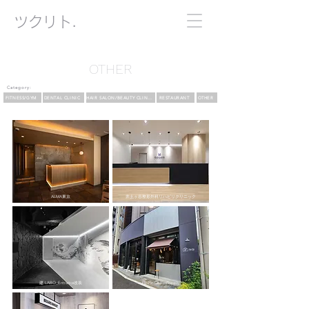
​ツクリト.
OTHER
Category:
FITNESS/GYM
DENTAL CLINIC
HAIR SALON/BEAUTY CLINIC
RESTAURANT
OTHER
ALMA東京
井土ヶ谷整形外科リハビリクリニック
建.LABO_Entrance改装
FlipFlipCoffeeSupply