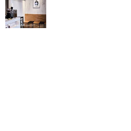
BEGGARS BANQUET
View More
​ツクリト.